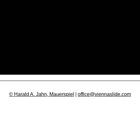
© Harald A. Jahn, Mauerspiel
|
office@viennaslide.com